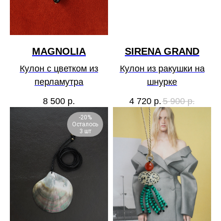
MAGNOLIA
SIRENA GRAND
Кулон с цветком из
Кулон из ракушки на
перламутра
шнурке
8 500
р.
4 720
р.
5 900
р.
-20%
Осталось
3 шт