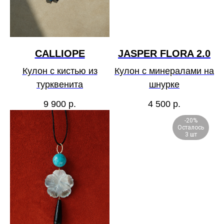
CALLIOPE
JASPER FLORA 2.0
Кулон с кистью из
Кулон с минералами на
турквенита
шнурке
9 900
р.
4 500
р.
-20%
Осталось
3 шт