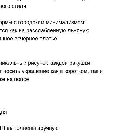
ного стиля
ормы с городским минимализмом:
тся как на расслабленную льняную
ничное вечернее платье
никальный рисунок каждой ракушки
 носить украшение как в коротком, так и
же на поясе
дня
SHI выполнены вручную