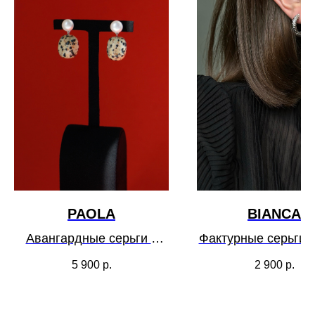
PAOLA
BIANCA
Авангардные серьги с
Фактурные серьги 
жемчугом и порфиром
5 900
р.
2 900
р.