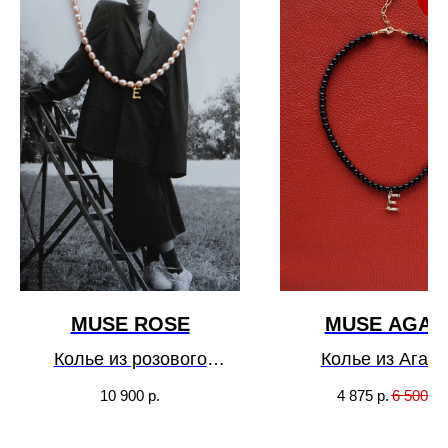
3
MUSE ROSE
MUSE AGAT
Колье из розового
Колье из Агата
натурального жемчуга с
персонализаци
10 900
р.
4 875
р.
6 500
р.
персонализацией