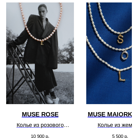
MUSE ROSE
MUSE MAIORKA 
Колье из розового
Колье из жемчу
натурального жемчуга с
майорка с
10 900
р.
5 500
р.